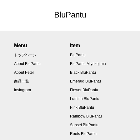
BluPantu
Menu
Item
トップページ
BluPantu
About BluPantu
BluPantu Miyakojima
About Peter
Black BluPantu
商品一覧
Emerald BluPantu
Instagram
Flower BluPantu
Lumina BluPantu
Pink BluPantu
Rainbow BluPantu
Sunset BluPantu
Roots BluPantu