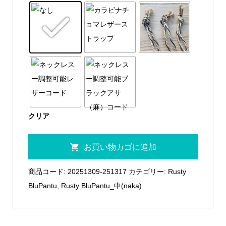
¥2,900
–
¥3,900
クリア
Rusty
お買い物カゴに追加
BluPantu
中
商品コード:
20251309-251317
カテゴリー:
Rusty
02
BluPantu
,
Rusty BluPantu_中(naka)
個