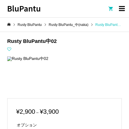
BluPantu

Rusty BluPantu
Rusty BluPantu_中(naka)
Rusty BluPantu中02
Rusty BluPantu中02
価
¥
2,900
¥
3,900
–
格
オプション
帯: