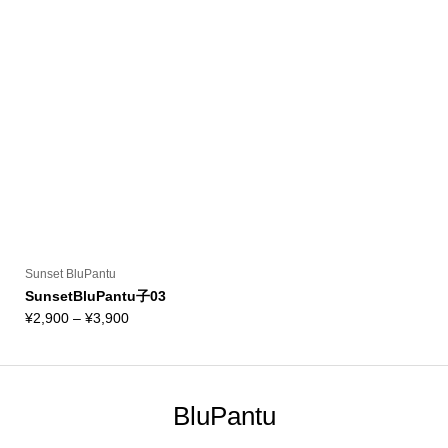
格
格
帯:
帯:
¥2,900
¥2,900
–
–
¥3,900
¥3,900
Sunset BluPantu
SunsetBluPantu子03
価
¥
2,900
–
¥
3,900
格
帯:
¥2,900
–
BluPantu
¥3,900