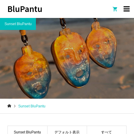
BluPantu

Sunset BluPantu
Sunset BluPantu
Sunset BluPantu
デフォルト表示
すべて