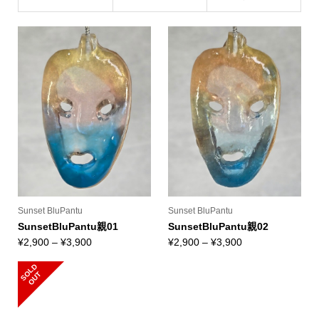
Sunset BluPantu
Sunset BluPantu
SunsetBluPantu親01
SunsetBluPantu親02
価
価
¥
2,900
–
¥
3,900
¥
2,900
–
¥
3,900
格
格
S
L
D
O
U
帯:
帯:
O
T
¥2,900
¥2,900
–
–
¥3,900
¥3,900