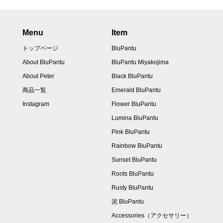
Menu
Item
トップページ
BluPantu
About BluPantu
BluPantu Miyakojima
About Peter
Black BluPantu
商品一覧
Emerald BluPantu
Instagram
Flower BluPantu
Lumina BluPantu
Pink BluPantu
Rainbow BluPantu
Sunset BluPantu
Roots BluPantu
Rusty BluPantu
泥 BluPantu
Accessories（アクセサリー）