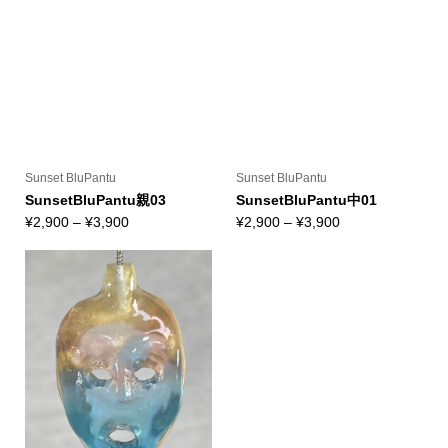
Sunset BluPantu
Sunset BluPantu
SunsetBluPantu親03
SunsetBluPantu中01
価
価
¥
2,900
–
¥
3,900
¥
2,900
–
¥
3,900
格
格
帯:
帯:
¥2,900
¥2,900
–
–
¥3,900
¥3,900