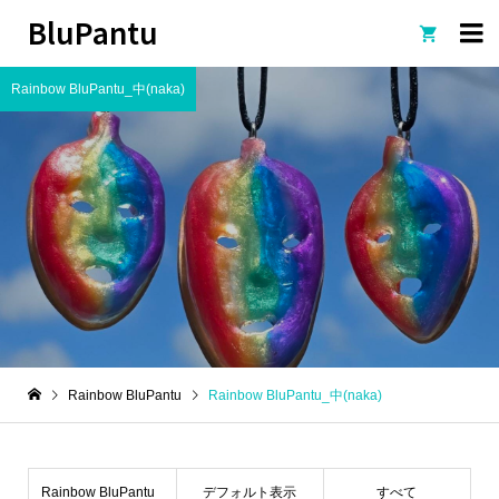
BluPantu

Rainbow BluPantu_中(naka)
Rainbow BluPantu
Rainbow BluPantu_中(naka)
Rainbow BluPantu_
デフォルト表示
すべて