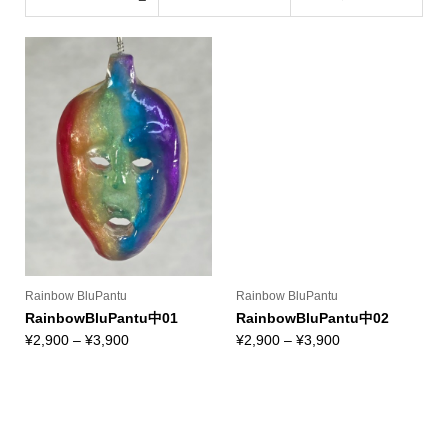
中(naka)
Rainbow BluPantu
Rainbow BluPantu
RainbowBluPantu中01
RainbowBluPantu中02
価
価
¥
2,900
–
¥
3,900
¥
2,900
–
¥
3,900
格
格
帯:
帯:
¥2,900
¥2,900
–
–
¥3,900
¥3,900