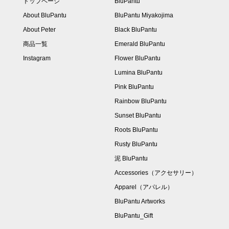
トップページ
BluPantu
About BluPantu
BluPantu Miyakojima
About Peter
Black BluPantu
商品一覧
Emerald BluPantu
Instagram
Flower BluPantu
Lumina BluPantu
Pink BluPantu
Rainbow BluPantu
Sunset BluPantu
Roots BluPantu
Rusty BluPantu
泥 BluPantu
Accessories（アクセサリー）
Apparel（アパレル）
BluPantu Artworks
BluPantu_Gift