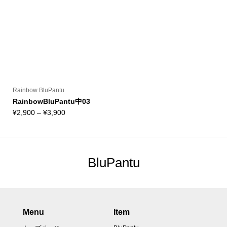
Rainbow BluPantu
RainbowBluPantu中03
価
¥
2,900
–
¥
3,900
格
帯:
¥2,900
–
BluPantu
¥3,900
Menu
Item