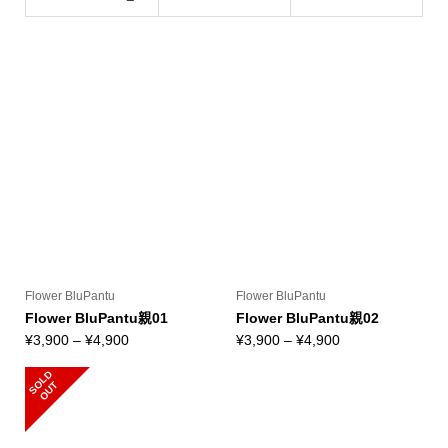
(Oya)
Flower BluPantu
Flower BluPantu
Flower BluPantu親01
Flower BluPantu親02
価
価
¥
3,900
–
¥
4,900
¥
3,900
–
¥
4,900
格
格
S
L
D
O
U
帯:
帯:
O
T
¥3,900
¥3,900
–
–
¥4,900
¥4,900