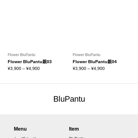
Flower BluPantu
Flower BluPantu
Flower BluPantu親03
Flower BluPantu親04
価
価
¥
3,900
–
¥
4,900
¥
3,900
–
¥
4,900
格
格
帯:
帯:
¥3,900
¥3,900
–
–
BluPantu
¥4,900
¥4,900
Menu
Item