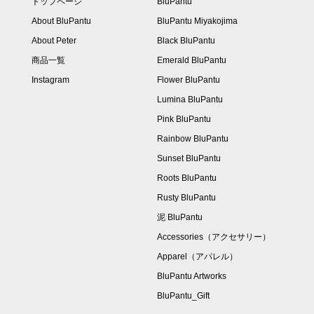
トップページ
BluPantu
About BluPantu
BluPantu Miyakojima
About Peter
Black BluPantu
商品一覧
Emerald BluPantu
Instagram
Flower BluPantu
Lumina BluPantu
Pink BluPantu
Rainbow BluPantu
Sunset BluPantu
Roots BluPantu
Rusty BluPantu
泥 BluPantu
Accessories（アクセサリー）
Apparel（アパレル）
BluPantu Artworks
BluPantu_Gift