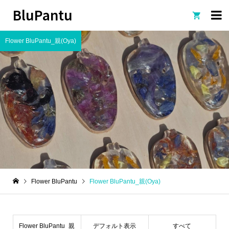
BluPantu

Flower BluPantu_親(Oya)
Flower BluPantu
Flower BluPantu_親(Oya)
Flower BluPantu_親
デフォルト表示
すべて