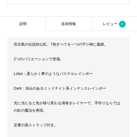
説明
追加情報
レビュー
0
宮古島の伝説的な虹。7色すべてを一つの守り神に凝縮。
2つのバリエーションで登場。
Lotus：柔らかく夢のようなパステルレインボー
Dark：深みのあるミッドナイト系インテンスレインボー
光に当たると色が移り変わる渦巻きレイヤーで、手作りならでは
の虹の魔法を再現。
定番の黒ストラップ付き。