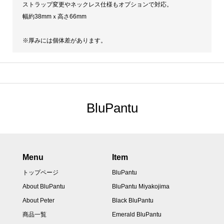
ストラップ変更やネックレス仕様もオプションで対応。
幅約38mmｘ高さ66mm
※厚みには個体差があります。
BluPantu
Menu
Item
トップページ
BluPantu
About BluPantu
BluPantu Miyakojima
About Peter
Black BluPantu
商品一覧
Emerald BluPantu