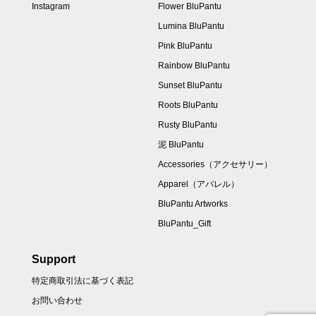
Instagram
Flower BluPantu
Lumina BluPantu
Pink BluPantu
Rainbow BluPantu
Sunset BluPantu
Roots BluPantu
Rusty BluPantu
泥 BluPantu
Accessories（アクセサリー）
Apparel（アパレル）
BluPantu Artworks
BluPantu_Gift
Support
特定商取引法に基づく表記
お問い合わせ