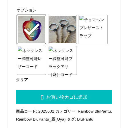
格
オプション
帯:
¥2,900
–
¥3,900
クリア
RainbowBluPantu
お買い物カゴに追加
親
02
商品コード:
2025602
カテゴリー:
Rainbow BluPantu
,
個
Rainbow BluPantu_親(Oya)
タグ:
BluPantu