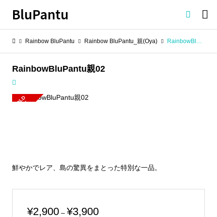
BluPantu

Rainbow BluPantu
Rainbow BluPantu_親(Oya)
RainbowBluPantu親02
RainbowBluPantu親02
S
L
D
O
U
O
T
鮮やかでレア、島の驚異をまとった特別な一品。
価
¥
2,900
¥
3,900
–