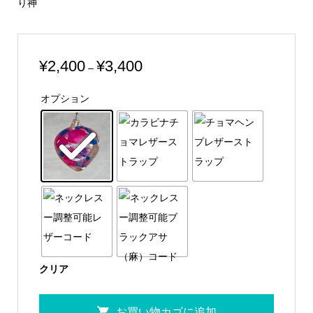
り神
価
¥
2,400
¥
3,400
–
格
オプション
帯:
¥2,400
–
¥3,400
クリア
PinkBluPantu
お買い物カゴに追加