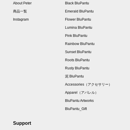
About Peter
Black BluPantu
商品一覧
Emerald BluPantu
Instagram
Flower BluPantu
Lumina BluPantu
Pink BluPantu
Rainbow BluPantu
Sunset BluPantu
Roots BluPantu
Rusty BluPantu
泥 BluPantu
Accessories（アクセサリー）
Apparel（アパレル）
BluPantu Artworks
BluPantu_Gift
Support