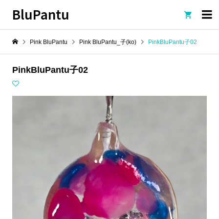
BluPantu

Pink BluPantu
Pink BluPantu_子(ko)
PinkBluPantu子02
PinkBluPantu子02