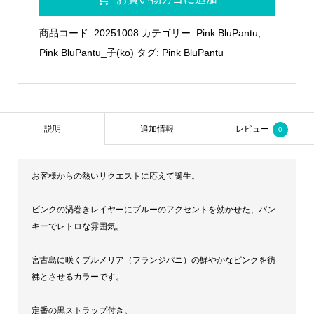
子
02
商品コード:
20251008
カテゴリー:
Pink BluPantu
,
個
Pink BluPantu_子(ko)
タグ:
Pink BluPantu
説明
追加情報
レビュー
0
お客様からの熱いリクエストに応えて誕生。
ピンクの渦巻きレイヤーにブルーのアクセントを効かせた、パン
キーでレトロな雰囲気。
宮古島に咲くプルメリア（フランジパニ）の鮮やかなピンクを彷
彿とさせるカラーです。
定番の黒ストラップ付き。