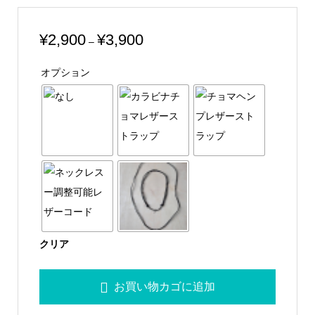
価
¥
2,900
¥
3,900
–
格
オプション
帯:
¥2,900
–
¥3,900
クリア
LuminaBluPantu
お買い物カゴに追加
子