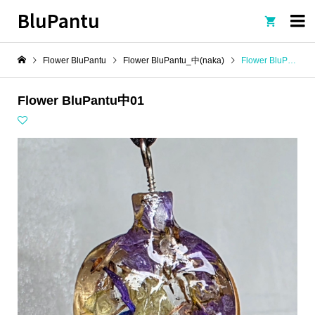
BluPantu

Flower BluPantu
Flower BluPantu_中(naka)
Flower BluPantu中01
Flower BluPantu中01