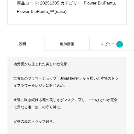
中
商品コード:
20251305
カテゴリー:
Flower BluPantu
,
01
Flower BluPantu_中(naka)
個
説明
追加情報
レビュー
0
地元愛から生まれた美しい進化形。
宮古島のフラワーショップ「JimaFlower」から届いた本物のドラ
イフラワーをレジンに封じ込め。
永遠に咲き続ける花の美しさがマスクに宿り、一つひとつが完全
に異なる唯一無二の守り神に。
定番の黒ストラップ付き。