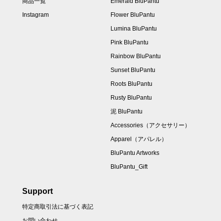
商品一覧
Emerald BluPantu
Instagram
Flower BluPantu
Lumina BluPantu
Pink BluPantu
Rainbow BluPantu
Sunset BluPantu
Roots BluPantu
Rusty BluPantu
泥 BluPantu
Accessories（アクセサリー）
Apparel（アパレル）
BluPantu Artworks
BluPantu_Gift
Support
特定商取引法に基づく表記
お問い合わせ