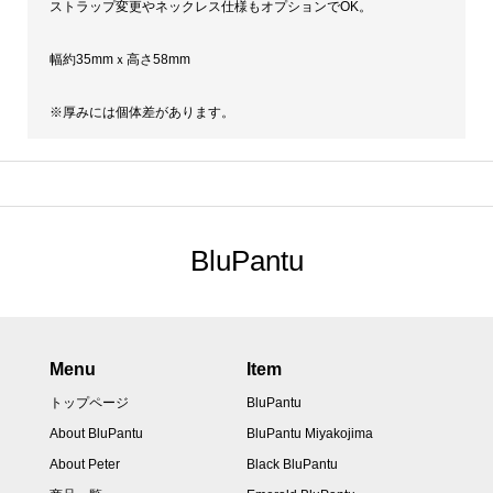
ストラップ変更やネックレス仕様もオプションでOK。
幅約35mmｘ高さ58mm
※厚みには個体差があります。
BluPantu
Menu
Item
トップページ
BluPantu
About BluPantu
BluPantu Miyakojima
About Peter
Black BluPantu