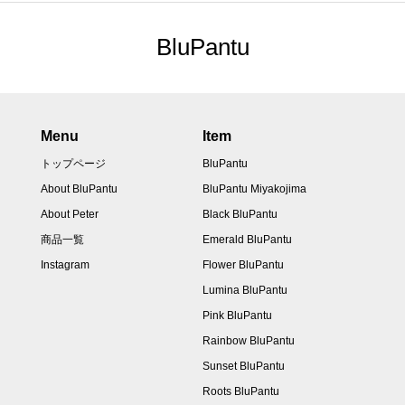
BluPantu
Menu
Item
トップページ
BluPantu
About BluPantu
BluPantu Miyakojima
About Peter
Black BluPantu
商品一覧
Emerald BluPantu
Instagram
Flower BluPantu
Lumina BluPantu
Pink BluPantu
Rainbow BluPantu
Sunset BluPantu
Roots BluPantu