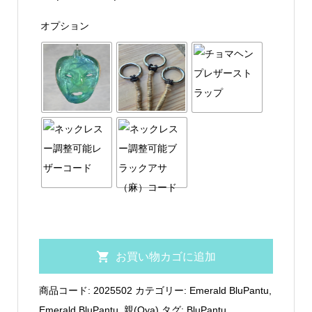
格
オプション
帯:
¥2,900
–
¥3,900
EmeraldBluPantu
お買い物カゴに追加
親
02
商品コード:
2025502
カテゴリー:
Emerald BluPantu
,
個
Emerald BluPantu_親(Oya)
タグ:
BluPantu