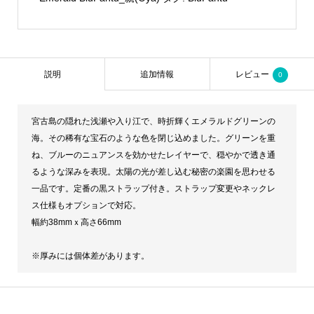
説明
追加情報
レビュー
0
宮古島の隠れた浅瀬や入り江で、時折輝くエメラルドグリーンの
海。その稀有な宝石のような色を閉じ込めました。グリーンを重
ね、ブルーのニュアンスを効かせたレイヤーで、穏やかで透き通
るような深みを表現。太陽の光が差し込む秘密の楽園を思わせる
一品です。定番の黒ストラップ付き。ストラップ変更やネックレ
ス仕様もオプションで対応。
幅約38mmｘ高さ66mm
※厚みには個体差があります。