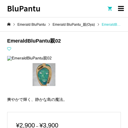
BluPantu

Emerald BluPantu
Emerald BluPantu_親(Oya)
EmeraldBluPantu親02
EmeraldBluPantu親02
爽やかで輝く、静かな島の魔法。
価
¥
2,900
¥
3,900
–