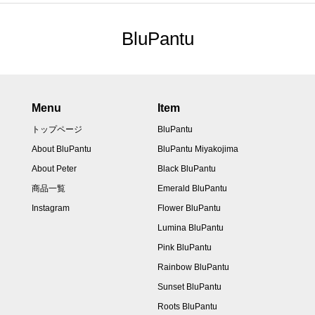
BluPantu
Menu
Item
トップページ
BluPantu
About BluPantu
BluPantu Miyakojima
About Peter
Black BluPantu
商品一覧
Emerald BluPantu
Instagram
Flower BluPantu
Lumina BluPantu
Pink BluPantu
Rainbow BluPantu
Sunset BluPantu
Roots BluPantu