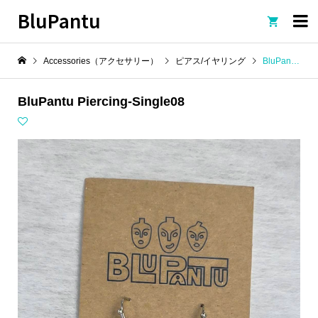
BluPantu

Accessories（アクセサリー）
ピアス/イヤリング
BluPantu Piercing-Single08
BluPantu Piercing-Single08