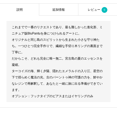
説明
追加情報
レビュー
0
これまでで一番のリクエストであり、最も難しかった進化形、ミ
ニチュア版BluPantuを身につけられるアートに。
オリジナルと同じ島のスピリットから生まれた小さな守り神た
ち。一つひとつ完全手作りで、繊細な手切り木リングの裏面まで
丁寧に。
だからこそ、どれも完全に唯一無二。宮古島の夏のエッセンスを
凝縮。
ターコイズの海、輝く夕陽、隠れたエメラルドの入り江、星空の
下で揺らめく魔法の光。古のパーントゥ神の守護の力を、鮮やか
なレジンで再解釈して、あなたと一緒に旅に出る準備ができてい
ます。
オプション：フックタイプのピアスまたはイヤリングのみ