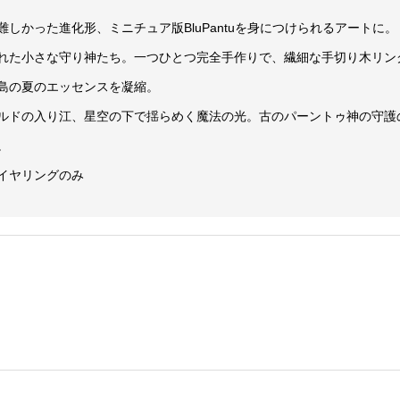
しかった進化形、ミニチュア版BluPantuを身につけられるアートに。
れた小さな守り神たち。一つひとつ完全手作りで、繊細な手切り木リン
島の夏のエッセンスを凝縮。
ルドの入り江、星空の下で揺らめく魔法の光。古のパーントゥ神の守護
。
イヤリングのみ