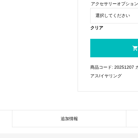
アクセサリーオプショ
クリア
BluPantu
Piercing-
Single06
商品コード:
20251207
個
アス/イヤリング
追加情報