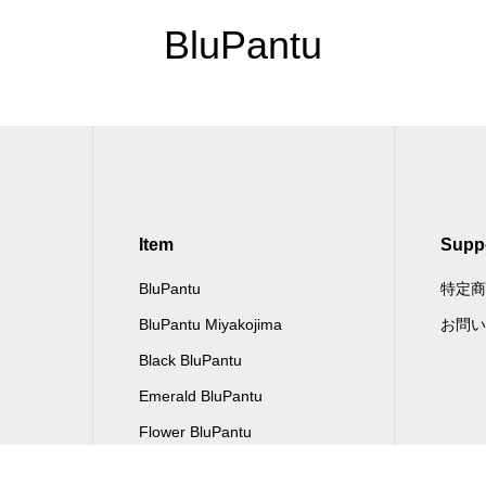
BluPantu
Item
Supp
BluPantu
特定商
BluPantu Miyakojima
お問い
Black BluPantu
Emerald BluPantu
Flower BluPantu
Lumina BluPantu