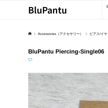
BluPantu
Accessories（アクセサリー）
ピアス/イ
BluPantu Piercing-Single06