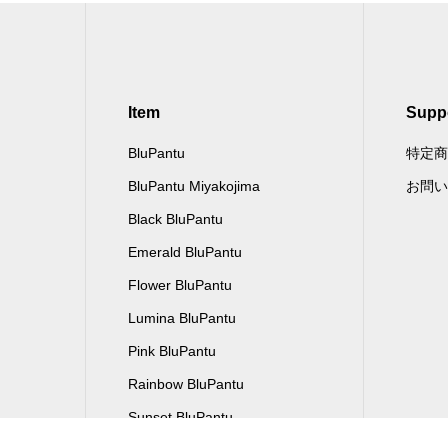
Item
Supp
BluPantu
特定商
BluPantu Miyakojima
お問い
Black BluPantu
Emerald BluPantu
Flower BluPantu
Lumina BluPantu
Pink BluPantu
Rainbow BluPantu
Sunset BluPantu