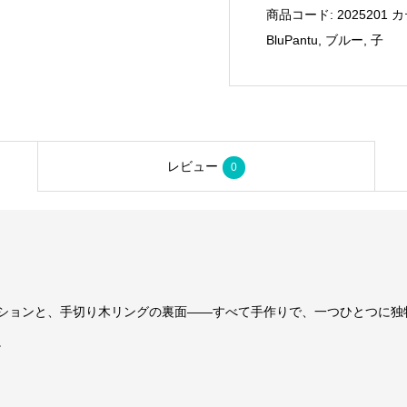
商品コード:
2025201
カ
個
BluPantu
,
ブルー
,
子
レビュー
0
ションと、手切り木リングの裏面——すべて手作りで、一つひとつに独
。