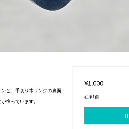
¥
1,000
ョンと、手切り木リングの裏面
在庫1個
性が宿っています。
BluPantu
子
02