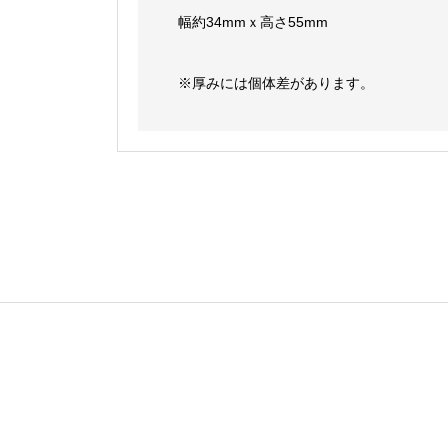
幅約34mmｘ高さ55mm
※厚みには個体差があります。