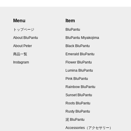
Menu
Item
トップページ
BluPantu
About BluPantu
BluPantu Miyakojima
About Peter
Black BluPantu
商品一覧
Emerald BluPantu
Instagram
Flower BluPantu
Lumina BluPantu
Pink BluPantu
Rainbow BluPantu
Sunset BluPantu
Roots BluPantu
Rusty BluPantu
泥 BluPantu
Accessories（アクセサリー）