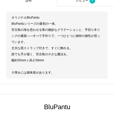
説明
レビュー
0
オリジナルBluPantu
BluPantuシリーズの最初の一体。
宮古島の海を思わせる青の微妙なグラデーションと、手切り木リ
ングの裏面——すべて手作りで、一つひとつに独特の個性が宿っ
ています。
丈夫な黒ストラップ付きで、すぐに飾れる。
誰でも手が届く、宮古島の小さな魔法を。
幅約35mmｘ高さ58mm
※厚みには個体差があります。
BluPantu