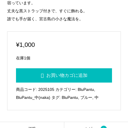
宿っています。
丈夫な黒ストラップ付きで、すぐに飾れる。
誰でも手が届く、宮古島の小さな魔法を。
¥
1,000
在庫1個
BluPantu
お買い物カゴに追加
中
06
商品コード:
2025105
カテゴリー:
BluPantu
,
個
BluPantu_中(naka)
タグ:
BluPantu
,
ブルー
,
中