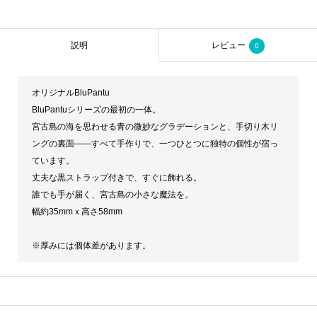
説明
レビュー
0
オリジナルBluPantu
BluPantuシリーズの最初の一体。
宮古島の海を思わせる青の微妙なグラデーションと、手切り木リ
ングの裏面——すべて手作りで、一つひとつに独特の個性が宿っ
ています。
丈夫な黒ストラップ付きで、すぐに飾れる。
誰でも手が届く、宮古島の小さな魔法を。
幅約35mmｘ高さ58mm
※厚みには個体差があります。