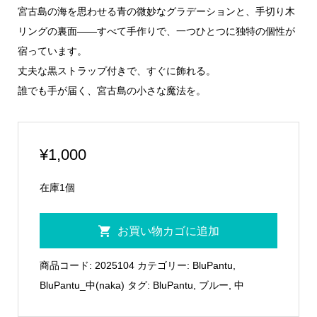
宮古島の海を思わせる青の微妙なグラデーションと、手切り木
リングの裏面——すべて手作りで、一つひとつに独特の個性が
宿っています。
丈夫な黒ストラップ付きで、すぐに飾れる。
誰でも手が届く、宮古島の小さな魔法を。
¥
1,000
在庫1個
BluPantu
お買い物カゴに追加
中
05
商品コード:
2025104
カテゴリー:
BluPantu
,
個
BluPantu_中(naka)
タグ:
BluPantu
,
ブルー
,
中