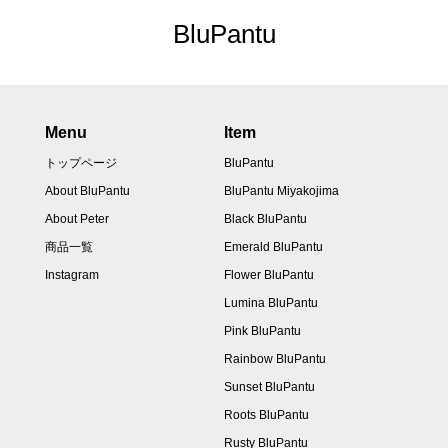
BluPantu
Menu
Item
トップページ
BluPantu
About BluPantu
BluPantu Miyakojima
About Peter
Black BluPantu
商品一覧
Emerald BluPantu
Instagram
Flower BluPantu
Lumina BluPantu
Pink BluPantu
Rainbow BluPantu
Sunset BluPantu
Roots BluPantu
Rusty BluPantu