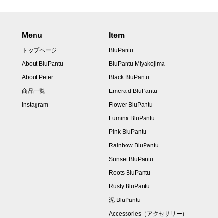
Menu
Item
トップページ
BluPantu
About BluPantu
BluPantu Miyakojima
About Peter
Black BluPantu
商品一覧
Emerald BluPantu
Instagram
Flower BluPantu
Lumina BluPantu
Pink BluPantu
Rainbow BluPantu
Sunset BluPantu
Roots BluPantu
Rusty BluPantu
泥 BluPantu
Accessories（アクセサリー）