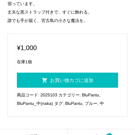
宿っています。
丈夫な黒ストラップ付きで、すぐに飾れる。
誰でも手が届く、宮古島の小さな魔法を。
¥
1,000
在庫1個
BluPantu
お買い物カゴに追加
中
04
商品コード:
2025103
カテゴリー:
BluPantu
,
個
BluPantu_中(naka)
タグ:
BluPantu
,
ブルー
,
中