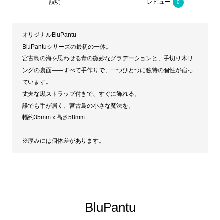
説明
レビュー
0
オリジナルBluPantu
BluPantuシリーズの最初の一体。
宮古島の海を思わせる青の微妙なグラデーションと、手切り木リ
ングの裏面——すべて手作りで、一つひとつに独特の個性が宿っ
ています。
丈夫な黒ストラップ付きで、すぐに飾れる。
誰でも手が届く、宮古島の小さな魔法を。
幅約35mmｘ高さ58mm
※厚みには個体差があります。
BluPantu