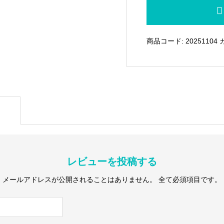
BluPantu
マ
ス
商品コード:
20251104
ク
中
02
個
レビューを投稿する
メールアドレスが公開されることはありません。
全て必須項目です。