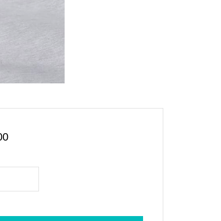
価
00
格
ド
帯:
¥26,000
–
¥29,000