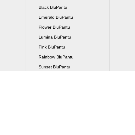
Black BluPantu
Emerald BluPantu
Flower BluPantu
Lumina BluPantu
Pink BluPantu
Rainbow BluPantu
Sunset BluPantu
Roots BluPantu
Rusty BluPantu
泥 BluPantu
Accessories（アクセサリー）
Apparel（アパレル）
BluPantu Artworks