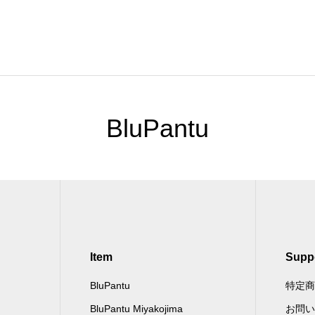
BluPantu
Item
Supp
BluPantu
特定商
BluPantu Miyakojima
お問い