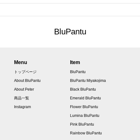
BluPantu
Menu
Item
トップページ
BluPantu
About BluPantu
BluPantu Miyakojima
About Peter
Black BluPantu
商品一覧
Emerald BluPantu
Instagram
Flower BluPantu
Lumina BluPantu
Pink BluPantu
Rainbow BluPantu