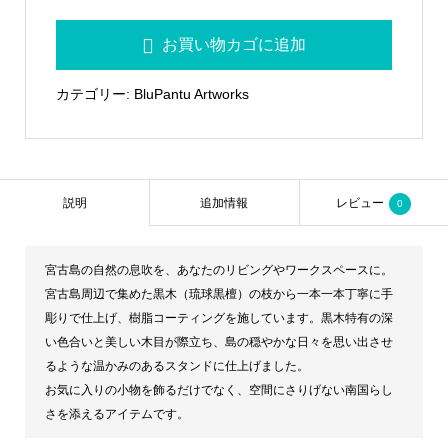
黒
お買い物カゴに追加
木
ス
カテゴリー:
BluPantu Artworks
タ
ン
ド
_Lumina
説明
追加情報
レビュー
0
BluPantu_
親
宮古島の自然の息吹を、あなたのリビングやワークスペースに。
個
宮古島周辺で集めた黒木（琉球黒檀）の枝から一本一本丁寧に手
彫りで仕上げ、樹脂コーティングを施しています。黒木特有の深
い色合いと美しい木目が際立ち、島の穏やかな日々を思い出させ
るような温かみのあるスタンドに仕上げました。
お気に入りの小物を飾るだけでなく、空間にさりげない南国らし
さを添えるアイテムです。