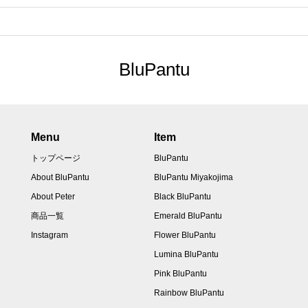
BluPantu
Menu
Item
トップページ
BluPantu
About BluPantu
BluPantu Miyakojima
About Peter
Black BluPantu
商品一覧
Emerald BluPantu
Instagram
Flower BluPantu
Lumina BluPantu
Pink BluPantu
Rainbow BluPantu