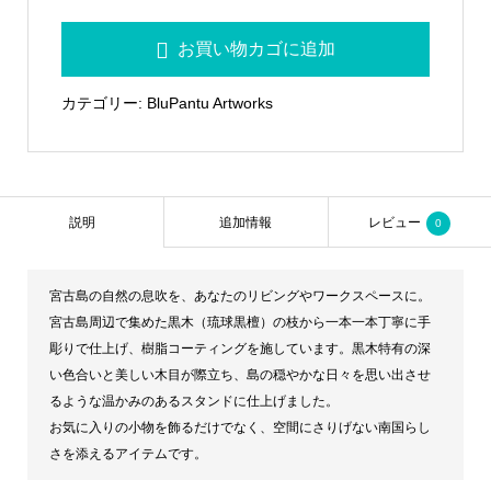
黒
お買い物カゴに追加
木
ス
カテゴリー:
BluPantu Artworks
タ
ン
ド
_
説明
追加情報
レビュー
0
泥
BluPantu_
宮古島の自然の息吹を、あなたのリビングやワークスペースに。
中
宮古島周辺で集めた黒木（琉球黒檀）の枝から一本一本丁寧に手
個
彫りで仕上げ、樹脂コーティングを施しています。黒木特有の深
い色合いと美しい木目が際立ち、島の穏やかな日々を思い出させ
るような温かみのあるスタンドに仕上げました。
お気に入りの小物を飾るだけでなく、空間にさりげない南国らし
さを添えるアイテムです。