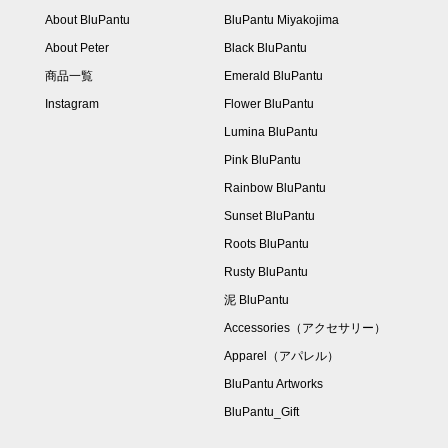
About BluPantu
BluPantu Miyakojima
About Peter
Black BluPantu
商品一覧
Emerald BluPantu
Instagram
Flower BluPantu
Lumina BluPantu
Pink BluPantu
Rainbow BluPantu
Sunset BluPantu
Roots BluPantu
Rusty BluPantu
泥 BluPantu
Accessories（アクセサリー）
Apparel（アパレル）
BluPantu Artworks
BluPantu_Gift