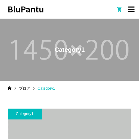
BluPantu

Category1
ブログ
Category1
Category1