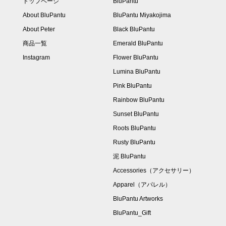
トップページ
BluPantu
About BluPantu
BluPantu Miyakojima
About Peter
Black BluPantu
商品一覧
Emerald BluPantu
Instagram
Flower BluPantu
Lumina BluPantu
Pink BluPantu
Rainbow BluPantu
Sunset BluPantu
Roots BluPantu
Rusty BluPantu
泥 BluPantu
Accessories（アクセサリー）
Apparel（アパレル）
BluPantu Artworks
BluPantu_Gift