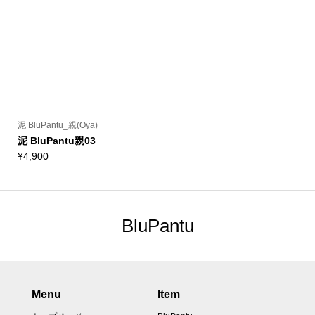
泥 BluPantu_親(Oya)
泥 BluPantu親03
¥
4,900
BluPantu
Menu
Item